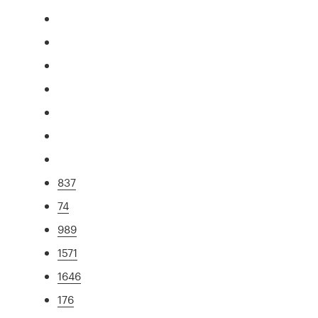
837
74
989
1571
1646
176