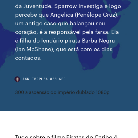
da Juventude. Sparrow investiga e logo
percebe que Angelica (Penélope Cruz),
um antigo caso que balançou seu
coração, é a responsável pela farsa. Ela
é filha do lendário pirata Barba Negra
(Ian McShane), que está com os dias
contados.
ASKLIBOPLEA.WEB.APP
300 a ascensão do império dublado 1080p
Tudo sobre o filme Piratas do Caribe 4: