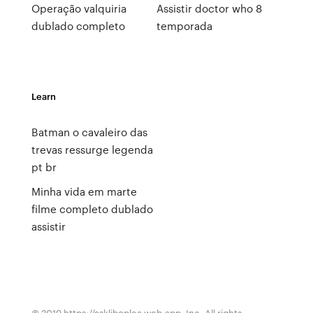
Operação valquiria
Assistir doctor who 8
dublado completo
temporada
Learn
Batman o cavaleiro das
trevas ressurge legenda
pt br
Minha vida em marte
filme completo dublado
assistir
© 2019 https://askliboplea.web.app, Inc. All rights