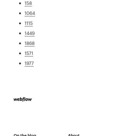
158
1064
1115
1449
1868
1571
1977
On the blog
About