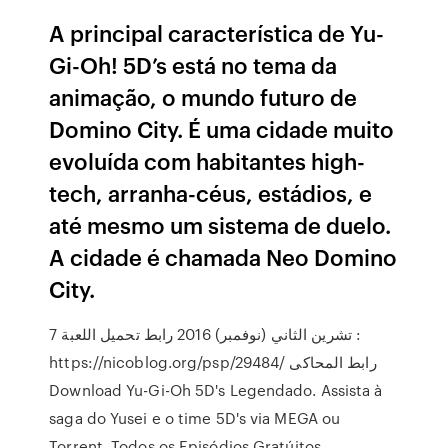
A principal característica de Yu-
Gi-Oh! 5D’s está no tema da
animação, o mundo futuro de
Domino City. É uma cidade muito
evoluída com habitantes high-
tech, arranha-céus, estádios, e
até mesmo um sistema de duelo.
A cidade é chamada Neo Domino
City.
7 تشرين الثاني (نوفمبر) 2016 رابط تحميل اللعبة :
https://nicoblog.org/psp/29484/ رابط المحاكى
Download Yu-Gi-Oh 5D's Legendado. Assista à
saga do Yusei e o time 5D's via MEGA ou
Torrent. Todos os Episódios Gratúitos.