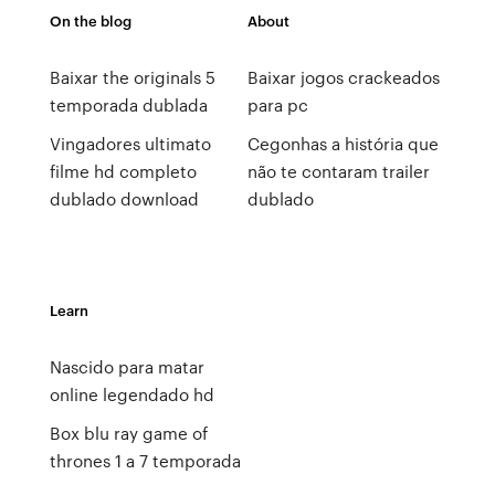
On the blog
About
Baixar the originals 5
Baixar jogos crackeados
temporada dublada
para pc
Vingadores ultimato
Cegonhas a história que
filme hd completo
não te contaram trailer
dublado download
dublado
Learn
Nascido para matar
online legendado hd
Box blu ray game of
thrones 1 a 7 temporada