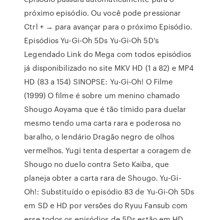
próximo episódio. Ou você pode pressionar
Ctrl + → para avançar para o próximo Episódio.
Episódios Yu-Gi-Oh 5Ds Yu-Gi-Oh 5D's
Legendado Link do Mega com todos episódios
já disponibilizado no site MKV HD (1 a 82) e MP4
HD (83 a 154) SINOPSE: Yu-Gi-Oh! O Filme
(1999) O filme é sobre um menino chamado
Shougo Aoyama que é tão tímido para duelar
mesmo tendo uma carta rara e poderosa no
baralho, o lendário Dragão negro de olhos
vermelhos. Yugi tenta despertar a coragem de
Shougo no duelo contra Seto Kaiba, que
planeja obter a carta rara de Shougo. Yu-Gi-
Oh!: Substituído o episódio 83 de Yu-Gi-Oh 5Ds
em SD e HD por versões do Ryuu Fansub com
esse todos os episódios de 5Ds estão em HD,