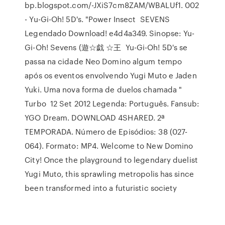
bp.blogspot.com/-JXiS7cm8ZAM/WBALUf1. 002
- Yu-Gi-Oh! 5D's. "Power Insect SEVENS
Legendado Download! e4d4a349. Sinopse: Yu-
Gi-Oh! Sevens (遊☆戯 ☆王 Yu-Gi-Oh! 5D's se
passa na cidade Neo Domino algum tempo
após os eventos envolvendo Yugi Muto e Jaden
Yuki. Uma nova forma de duelos chamada "
Turbo 12 Set 2012 Legenda: Português. Fansub:
YGO Dream. DOWNLOAD 4SHARED. 2ª
TEMPORADA. Número de Episódios: 38 (027-
064). Formato: MP4. Welcome to New Domino
City! Once the playground to legendary duelist
Yugi Muto, this sprawling metropolis has since
been transformed into a futuristic society