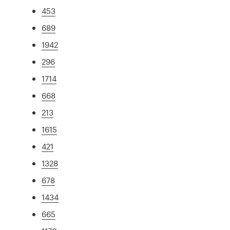
453
689
1942
296
1714
668
213
1615
421
1328
678
1434
665