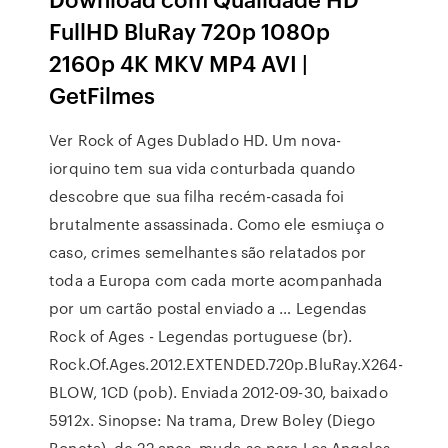
FullHD BluRay 720p 1080p
2160p 4K MKV MP4 AVI |
GetFilmes
Ver Rock of Ages Dublado HD. Um nova-
iorquino tem sua vida conturbada quando
descobre que sua filha recém-casada foi
brutalmente assassinada. Como ele esmiuça o
caso, crimes semelhantes são relatados por
toda a Europa com cada morte acompanhada
por um cartão postal enviado a … Legendas
Rock of Ages - Legendas portuguese (br).
Rock.Of.Ages.2012.EXTENDED.720p.BluRay.X264-
BLOW, 1CD (pob). Enviada 2012-09-30, baixado
5912x. Sinopse: Na trama, Drew Boley (Diego
Boneta), de 22 anos, muda-se para Los Angeles