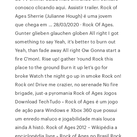
conosco clicando aqui. Assistir trailer. Rock of
Ages Sherrie (Julianne Hough) é uma jovem
que chega em … 28/03/2020 · Rock Of Ages.
Gunter glieben glauchen globen All right I got
something to say Yeah, it's better to burn out
Yeah, than fade away All right Ow Gonna start a
fire C'mon!. Rise up! gather 'round Rock this
place to the ground Burn it up let's go for
broke Watch the night go up in smoke Rock on!
Rock on! Drive me crazier, no serenade No fire
brigade, just-a pyromania Rock of Ages Jogos
Download TechTudo ~ Rock of Ages é um jogo
de ação para Windows e Xbox 360 que possui
um enredo maluco e jogabilidade mais louca
ainda A histó. Rock of Ages 2012 – Wikipédia a
enciclopédia livre ~ Rock of Ages no Brasil Rock