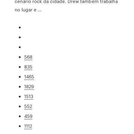
cenário rock da cidade. Drew também trabalha
no lugar e …
568
835
1465
1829
1513
552
459
1112