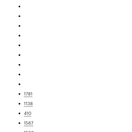
1781
1138
410
1567