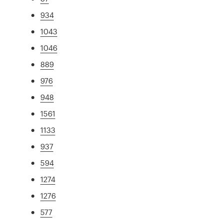
934
1043
1046
889
976
948
1561
1133
937
594
1274
1276
577