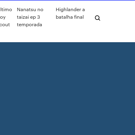
ltimo
Nanatsu no
Highlander a
oy
taizai ep 3
batalha final
cout
temporada