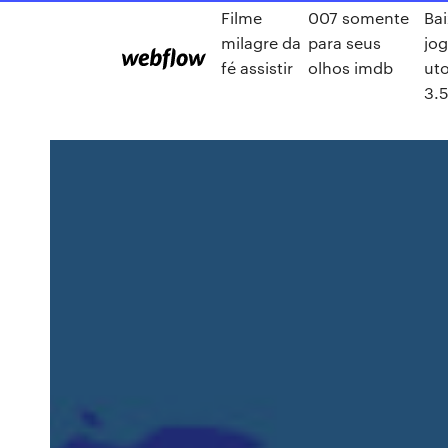
Filme
007 somente
Bai
milagre da
para seus
jo
fé assistir
olhos imdb
uto
3.5