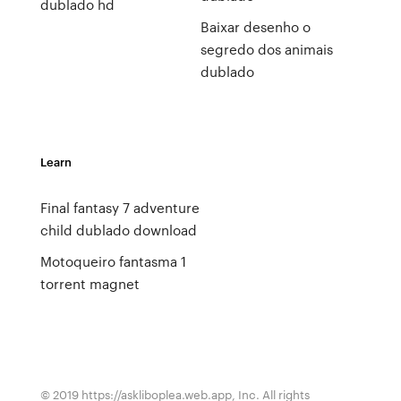
dublado hd
Baixar desenho o
segredo dos animais
dublado
Learn
Final fantasy 7 adventure
child dublado download
Motoqueiro fantasma 1
torrent magnet
© 2019 https://askliboplea.web.app, Inc. All rights