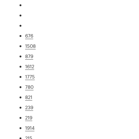
676
1508
879
1612
1775
780
821
239
219
1914
215