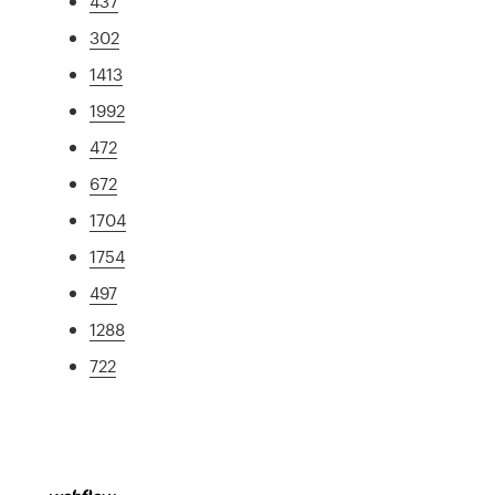
437
302
1413
1992
472
672
1704
1754
497
1288
722