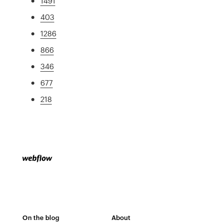
1491
403
1286
866
346
677
218
On the blog
About