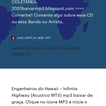
COLETÂNEA:
2020baixarmp3.blogspot.com >><<
Comente!! Comente algo sobre esse CD
ou essa Banda ou Artista,
ASKLIBOPLEA.WEB.APP
Assistir the vampire diaries 2 temporada
dublado hd
Engenheiros do Hawaii – Infinita
Highway (Acustico MTV) mp3 baixar de
graça. Clique no ícone MP3 e inicie o