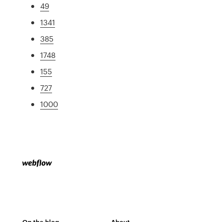
49
1341
385
1748
155
727
1000
On the blog
About