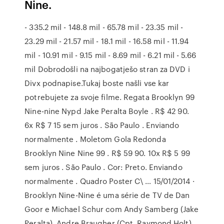
Nine.
- 335.2 mil - 148.8 mil - 65.78 mil - 23.35 mil -
23.29 mil - 21.57 mil - 18.1 mil - 16.58 mil - 11.94
mil - 10.91 mil - 9.15 mil - 8.69 mil - 6.21 mil - 5.66
mil Dobrodošli na najbogatješo stran za DVD i
Divx podnapise.Tukaj boste našli vse kar
potrebujete za svoje filme. Regata Brooklyn 99
Nine-nine Nypd Jake Peralta Boyle . R$ 42 90.
6x R$ 7 15 sem juros . São Paulo . Enviando
normalmente . Moletom Gola Redonda
Brooklyn Nine Nine 99 . R$ 59 90. 10x R$ 5 99
sem juros . São Paulo . Cor: Preto. Enviando
normalmente . Quadro Poster C\ … 15/01/2014 ·
Brooklyn Nine-Nine é uma série de TV de Dan
Goor e Michael Schur com Andy Samberg (Jake
Peralta), Andre Braugher (Cpt. Raymond Holt).