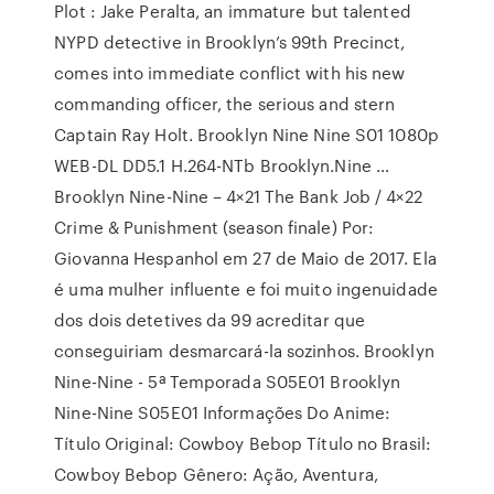
Plot : Jake Peralta, an immature but talented
NYPD detective in Brooklyn’s 99th Precinct,
comes into immediate conflict with his new
commanding officer, the serious and stern
Captain Ray Holt. Brooklyn Nine Nine S01 1080p
WEB-DL DD5.1 H.264-NTb Brooklyn.Nine …
Brooklyn Nine-Nine – 4×21 The Bank Job / 4×22
Crime & Punishment (season finale) Por:
Giovanna Hespanhol em 27 de Maio de 2017. Ela
é uma mulher influente e foi muito ingenuidade
dos dois detetives da 99 acreditar que
conseguiriam desmarcará-la sozinhos. Brooklyn
Nine-Nine - 5ª Temporada S05E01 Brooklyn
Nine-Nine S05E01 Informações Do Anime:
Título Original: Cowboy Bebop Título no Brasil:
Cowboy Bebop Gênero: Ação, Aventura,