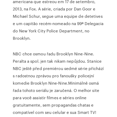
americana que estreou em 17 de setembro,
2013, na Fox. A série, criada por Dan Goor e
Michael Schur, segue uma equipe de detetives
e um capitão recém-nomeado na 99ª Delegacia
do New York City Police Department, no
Brooklyn.
NBC chce osmou řadu Brooklyn Nine-Nine.
Peralta a spol. jen tak nikam nepůjdou. Stanice
NBC ještě před premiérou sedmé série přichází
s radostnou zprávou pro fanoušky policejní
komedie Brooklyn Nine-Nine.Minimálně osmá
řada tohoto seriálu je zaručená. O melhor site
para você assistir filmes e séries online
gratuitamente, sem propagandas chatas e
compatível com seu celular e sua Smart TV!