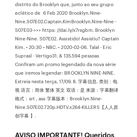
distrito do Brooklyn que, junto ao seu grupo
eclético de 6 Feb 2020 Brooklyn.Nine-
Nine.S07E02.Captain.KimBrooklyn.Nine-Nine -
S07E03->>> https: //dai.ly/x7rsgbm. Brooklyn
Nine-Nine. S07E02. Assistido! Assistiu? Captain
Kim. • 20:30 • NBC. • 2020-02-06. Talal · Eric
Suprasl · Vertigo31. & 135.594 pessoas
Confiram um promo legendado da nova série
que iremos legendar: BROOKLYN NINE-NINE.
Estreia nesta terça, 17/09. 8. 字幕信息. 类别：电
视 语言：简体 繁体 英文 双语：是 来源：字幕翻译
格式：srt , ass 字幕版本：Brooklyn.Nine-
Nine.S07E02.720p.HDTV.x264-KILLERS【人人原
创字幕 】.
AVISO IMPORTANTE! Queridos