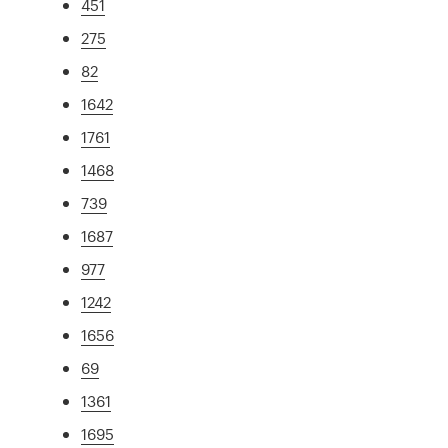
451
275
82
1642
1761
1468
739
1687
977
1242
1656
69
1361
1695