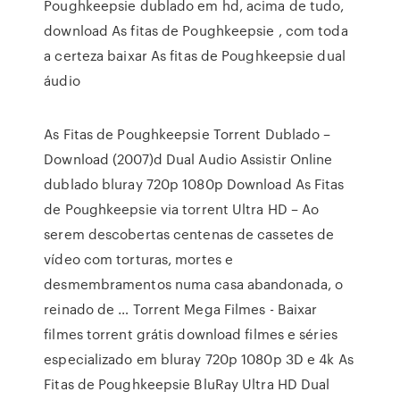
Poughkeepsie dublado em hd, acima de tudo,
download As fitas de Poughkeepsie , com toda
a certeza baixar As fitas de Poughkeepsie dual
áudio
As Fitas de Poughkeepsie Torrent Dublado –
Download (2007)d Dual Audio Assistir Online
dublado bluray 720p 1080p Download As Fitas
de Poughkeepsie via torrent Ultra HD – Ao
serem descobertas centenas de cassetes de
vídeo com torturas, mortes e
desmembramentos numa casa abandonada, o
reinado de … Torrent Mega Filmes - Baixar
filmes torrent grátis download filmes e séries
especializado em bluray 720p 1080p 3D e 4k As
Fitas de Poughkeepsie BluRay Ultra HD Dual