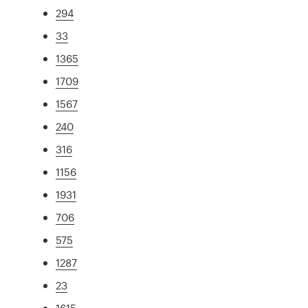
294
33
1365
1709
1567
240
316
1156
1931
706
575
1287
23
1615