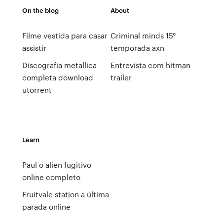
On the blog
About
Filme vestida para casar
Criminal minds 15°
assistir
temporada axn
Discografia metallica
Entrevista com hitman
completa download
trailer
utorrent
Learn
Paul o alien fugitivo
online completo
Fruitvale station a última
parada online