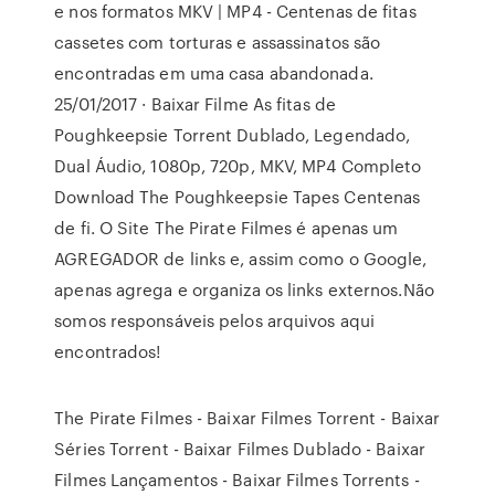
e nos formatos MKV | MP4 - Centenas de fitas
cassetes com torturas e assassinatos são
encontradas em uma casa abandonada.
25/01/2017 · Baixar Filme As fitas de
Poughkeepsie Torrent Dublado, Legendado,
Dual Áudio, 1080p, 720p, MKV, MP4 Completo
Download The Poughkeepsie Tapes Centenas
de fi. O Site The Pirate Filmes é apenas um
AGREGADOR de links e, assim como o Google,
apenas agrega e organiza os links externos.Não
somos responsáveis pelos arquivos aqui
encontrados!
The Pirate Filmes - Baixar Filmes Torrent - Baixar
Séries Torrent - Baixar Filmes Dublado - Baixar
Filmes Lançamentos - Baixar Filmes Torrents -