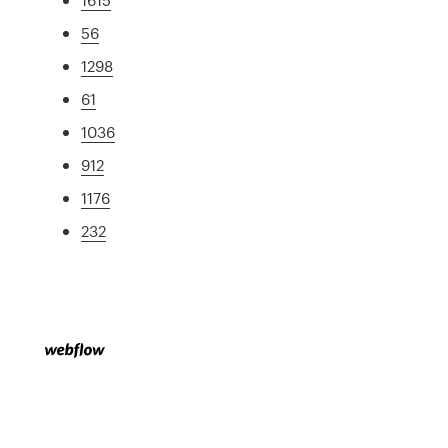
56
1298
61
1036
912
1176
232