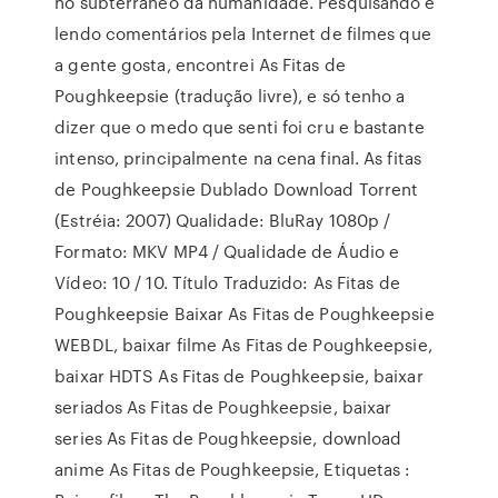
no subterrâneo da humanidade. Pesquisando e
lendo comentários pela Internet de filmes que
a gente gosta, encontrei As Fitas de
Poughkeepsie (tradução livre), e só tenho a
dizer que o medo que senti foi cru e bastante
intenso, principalmente na cena final. As fitas
de Poughkeepsie Dublado Download Torrent
(Estréia: 2007) Qualidade: BluRay 1080p /
Formato: MKV MP4 / Qualidade de Áudio e
Vídeo: 10 / 10. Título Traduzido: As Fitas de
Poughkeepsie Baixar As Fitas de Poughkeepsie
WEBDL, baixar filme As Fitas de Poughkeepsie,
baixar HDTS As Fitas de Poughkeepsie, baixar
seriados As Fitas de Poughkeepsie, baixar
series As Fitas de Poughkeepsie, download
anime As Fitas de Poughkeepsie, Etiquetas :