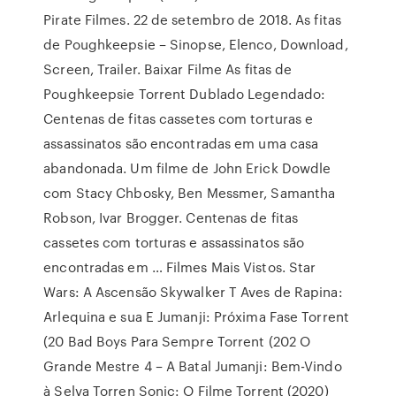
Pirate Filmes. 22 de setembro de 2018. As fitas
de Poughkeepsie – Sinopse, Elenco, Download,
Screen, Trailer. Baixar Filme As fitas de
Poughkeepsie Torrent Dublado Legendado:
Centenas de fitas cassetes com torturas e
assassinatos são encontradas em uma casa
abandonada. Um filme de John Erick Dowdle
com Stacy Chbosky, Ben Messmer, Samantha
Robson, Ivar Brogger. Centenas de fitas
cassetes com torturas e assassinatos são
encontradas em … Filmes Mais Vistos. Star
Wars: A Ascensão Skywalker T Aves de Rapina:
Arlequina e sua E Jumanji: Próxima Fase Torrent
(20 Bad Boys Para Sempre Torrent (202 O
Grande Mestre 4 – A Batal Jumanji: Bem-Vindo
à Selva Torren Sonic: O Filme Torrent (2020)