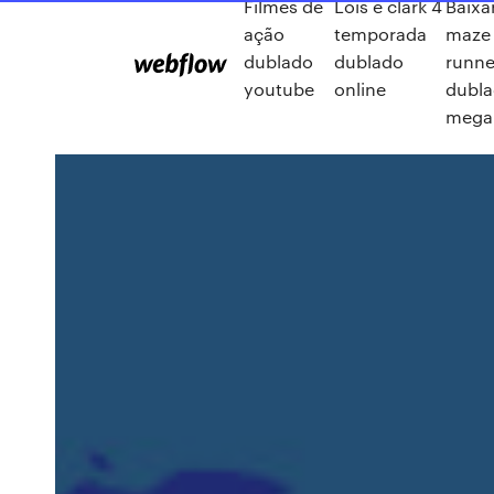
Filmes de
Lois e clark 4
Baixa
ação
temporada
maze
dublado
dublado
runne
youtube
online
dubl
mega