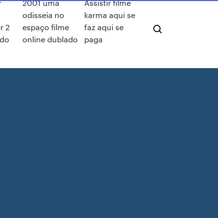
r
2001 uma
Assistir filme
odisseia no
karma aqui se
r 2
espaço filme
faz aqui se
ado
online dublado
paga