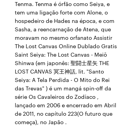
Tenma. Tenma é órfão como Seiya, e
tem uma ligação forte com Alone, o
hospedeiro de Hades na época, e com
Sasha, a reencarnação de Atena, que
moravam no mesmo orfanato Assistir
The Lost Canvas Online Dublado Gratis
Saint Seiya: The Lost Canvas - Meiō
Shinwa (em japonês: 聖闘士星矢 THE
LOST CANVAS 冥王神話, lit. "Santo
Seiya: A Tela Perdida - O Mito do Rei
das Trevas" ) é um mangá spin-off da
série Os Cavaleiros do Zodíaco ,
lançado em 2006 e encerrado em Abril
de 2011, no capítulo 223(O futuro que
começa), no Japão .