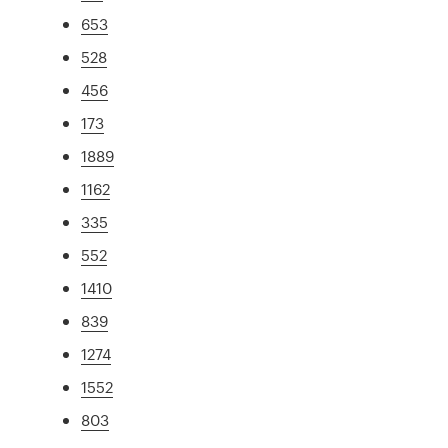
653
528
456
173
1889
1162
335
552
1410
839
1274
1552
803