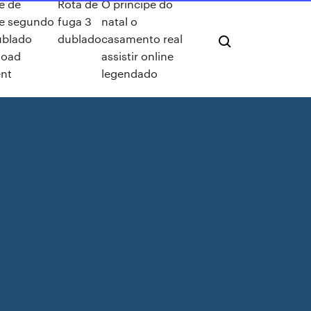
e de
Rota de
O príncipe do
e segundo
fuga 3
natal o
ublado
dublado
casamento real
load
assistir online
ent
legendado