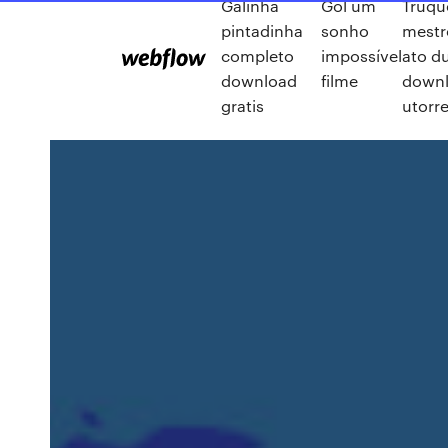
Galinha
Gol um
Truqu
pintadinha
sonho
mestr
completo
impossível
ato d
download
filme
down
gratis
utorr