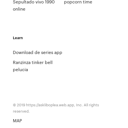
Sepultado vivo 1990
popcorn time
online
Learn
Download de series app
Ranzinza tinker bell
pelucia
© 2019 https://askliboplea.web.app, Inc. All rights
reserved.
MAP