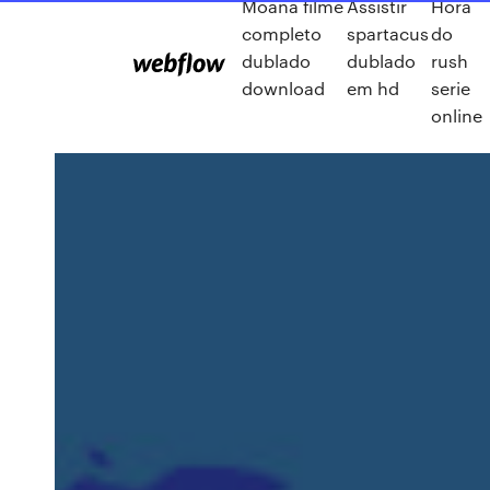
Moana filme
Assistir
Hora
completo
spartacus
do
dublado
dublado
rush
download
em hd
serie
online