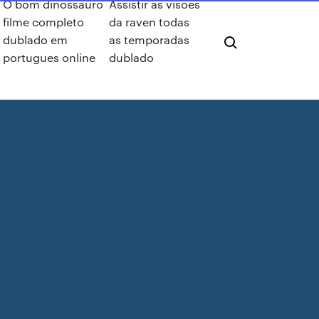
O bom dinossauro
Assistir as visões
filme completo
da raven todas
dublado em
as temporadas
portugues online
dublado