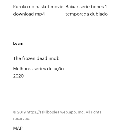
Kuroko no basket movie
Baixar serie bones 1
download mp4
temporada dublado
Learn
The frozen dead imdb
Melhores series de ação
2020
© 2019 https://askliboplea.web.app, Inc. All rights
reserved.
MAP